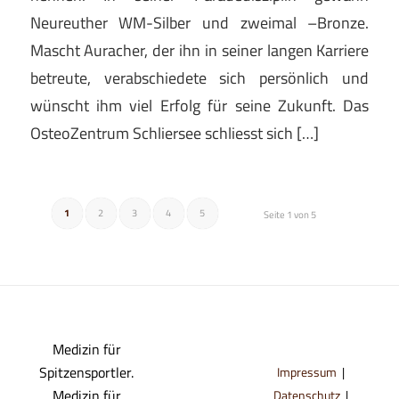
Neureuther WM-Silber und zweimal –Bronze.
Mascht Auracher, der ihn in seiner langen Karriere
betreute, verabschiedete sich persönlich und
wünscht ihm viel Erfolg für seine Zukunft. Das
OsteoZentrum Schliersee schliesst sich […]
1
2
3
4
5
Seite 1 von 5
Medizin für
Spitzensportler.
Impressum
|
Medizin für
Datenschutz
|